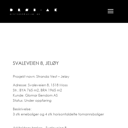
SVALEVEIEN 8, JELØY
Prosjekt navn: Stranda Vest – Jeløy
Adresse: Svaleveien 8, 1518 Moss
Str.: BYA 765 m2, BRA 1965 m2
Kunde: Glomar Eiendom AS
Status: Under oppføring
Beskrivelse:
3 stk eneboliger og 4 stk horisontaldelte tomannsboliger
Arkitektens tanker – Svaleveien 8