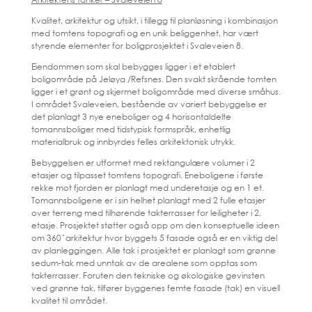
Kvalitet, arkitektur og utsikt, i tillegg til planløsning i kombinasjon
med tomtens topografi og en unik beliggenhet, har vært
styrende elementer for boligprosjektet i Svaleveien 8.
Eiendommen som skal bebygges ligger i et etablert
boligområde på Jeløya /Refsnes. Den svakt skrående tomten
ligger i et grønt og skjermet boligområde med diverse småhus.
I området Svaleveien, bestående av variert bebyggelse er
det planlagt 3 nye eneboliger og 4 horisontaldelte
tomannsboliger med tidstypisk formspråk, enhetlig
materialbruk og innbyrdes felles arkitektonisk utrykk.
Bebyggelsen er utformet med rektangulære volumer i 2
etasjer og tilpasset tomtens topografi. Eneboligene i første
rekke mot fjorden er planlagt med underetasje og en 1 et.
Tomannsboligene er i sin helhet planlagt med 2 fulle etasjer
over terreng med tilhørende takterrasser for leiligheter i 2.
etasje. Prosjektet støtter også opp om den konseptuelle ideen
om 360 ̊ arkitektur hvor byggets 5 fasade også er en viktig del
av planleggingen. Alle tak i prosjektet er planlagt som grønne
sedum-tak med unntak av de arealene som opptas som
takterrasser. Foruten den tekniske og økologiske gevinsten
ved grønne tak, tilfører byggenes femte fasade (tak) en visuell
kvalitet til området.